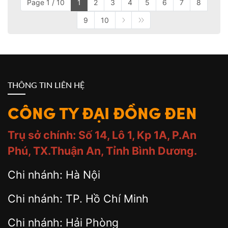
Page 1 / 10
1
2
3
4
5
6
7
8
9
10
THÔNG TIN LIÊN HỆ
CÔNG TY ĐẠI ĐỒNG ĐEN
Trụ sở chính: Số 14, Lô 1, Kp 1A, P.An
Phú, TX.Thuận An, Tỉnh Bình Dương.
Chi nhánh: Hà Nội
Chi nhánh: TP. Hồ Chí Minh
Chi nhánh: Hải Phòng