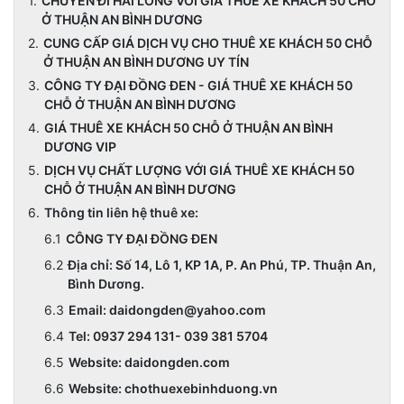
CHUYẾN ĐI HÀI LÒNG VỚI GIÁ THUÊ XE KHÁCH 50 CHỖ
Ở THUẬN AN BÌNH DƯƠNG
CUNG CẤP GIÁ DỊCH VỤ CHO THUÊ XE KHÁCH 50 CHỖ
Ở THUẬN AN BÌNH DƯƠNG UY TÍN
CÔNG TY ĐẠI ĐỒNG ĐEN - GIÁ THUÊ XE KHÁCH 50
CHỖ Ở THUẬN AN BÌNH DƯƠNG
GIÁ THUÊ XE KHÁCH 50 CHỖ Ở THUẬN AN BÌNH
DƯƠNG VIP
DỊCH VỤ CHẤT LƯỢNG VỚI GIÁ THUÊ XE KHÁCH 50
CHỖ Ở THUẬN AN BÌNH DƯƠNG
Thông tin liên hệ thuê xe:
CÔNG TY ĐẠI ĐỒNG ĐEN
Địa chỉ: Số 14, Lô 1, KP 1A, P. An Phú, TP. Thuận An,
Bình Dương.
Email: daidongden@yahoo.com
Tel: 0937 294 131- 039 381 5704
Website: daidongden.com
Website: chothuexebinhduong.vn