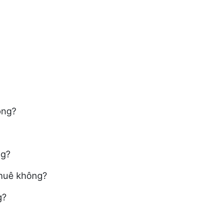
ông?
ng?
thuê không?
g?