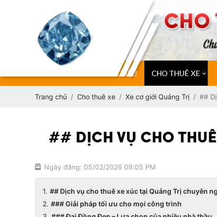
TRANG CHỦ
GIỚI THIỆU
CHO THUÊ XE
Trang chủ
Cho thuê xe
Xe cơ giới Quảng Trị
## Dị
## DỊCH VỤ CHO THUÊ
Ngày đăng: 05/02/2026 09:05 PM
## Dịch vụ cho thuê xe xúc tại Quảng Trị chuyên ng
### Giải pháp tối ưu cho mọi công trình
### Đại Đồng Đen – Lựa chọn của nhiều nhà thầu