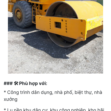
###
️ Phù hợp với:
🛠
* Công trình dân dụng, nhà phố, biệt thự, nhà
xưởng
* Lu nền khu dân cư, khu công nghiệp, kho bãi