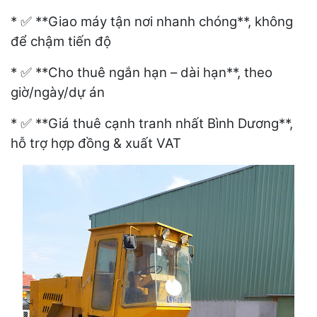
*
**Giao m
á
y tận nơi nhanh chóng**, không
✅
để chậm tiến độ
*
**Cho thu
ê
ngắn hạn – dài hạn**, theo
✅
giờ/ngày/dự án
*
**Gi
á
thu
ê
cạnh tranh nhất Bình Dương**,
✅
hỗ trợ hợp đồng & xuất VAT