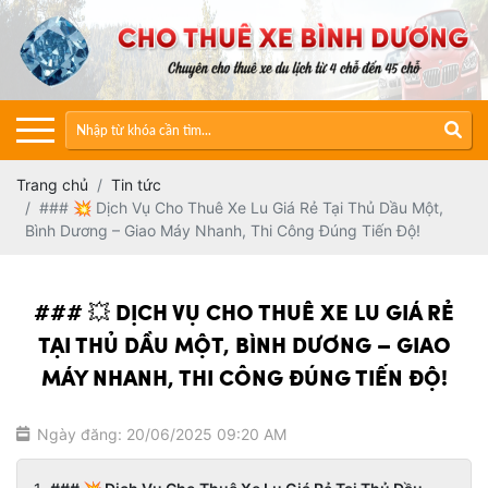
Trang chủ
Tin tức
### 💥 Dịch Vụ Cho Thuê Xe Lu Giá Rẻ Tại Thủ Dầu Một,
Bình Dương – Giao Máy Nhanh, Thi Công Đúng Tiến Độ!
### 💥 DỊCH VỤ CHO THUÊ XE LU GIÁ RẺ
TẠI THỦ DẦU MỘT, BÌNH DƯƠNG – GIAO
MÁY NHANH, THI CÔNG ĐÚNG TIẾN ĐỘ!
Ngày đăng: 20/06/2025 09:20 AM