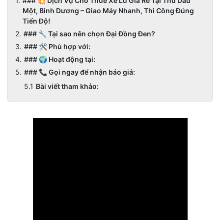
### 💥 Dịch Vụ Cho Thuê Xe Lu Giá Rẻ Tại Thủ Dầu
Một, Bình Dương – Giao Máy Nhanh, Thi Công Đúng
Tiến Độ!
### 🔧 Tại sao nên chọn Đại Đồng Đen?
### 🛠️ Phù hợp với:
### 🌍 Hoạt động tại:
### 📞 Gọi ngay để nhận báo giá:
Bài viết tham khảo: