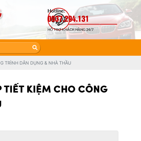
Hotline:
0937.294.131
HỖ TRỢ KHÁCH HÀNG 24/7
ÔNG TRÌNH DÂN DỤNG & NHÀ THẦU
P TIẾT KIỆM CHO CÔNG
U