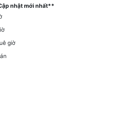
 Cập nhật mới nhất**
ờ
iờ
uê giờ
 án