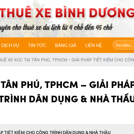
DỊCH VỤ
TIN TỨC
BẢNG GIÁ
LIÊN HỆ
UÊ XE XÚC TẠI TÂN PHÚ, TPHCM – GIẢI PHÁP TIẾT KIỆM CHO C
 TÂN PHÚ, TPHCM – GIẢI PHÁ
TRÌNH DÂN DỤNG & NHÀ THẦ
HÁP TIẾT KIỆM CHO CÔNG TRÌNH DÂN DỤNG & NHÀ THẦU