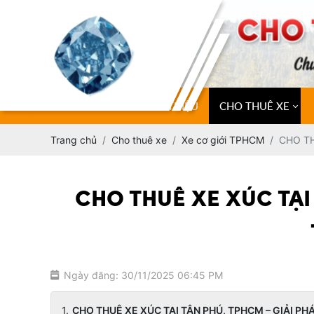
TRANG CHỦ
GIỚI THIỆU
CHO THUÊ XE
Trang chủ
Cho thuê xe
Xe cơ giới TPHCM
CHO TH
CHO THUÊ XE XÚC TẠI
Ngày đăng: 30/11/2025 06:45 PM
CHO THUÊ XE XÚC TẠI TÂN PHÚ, TPHCM – GIẢI P