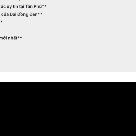
úc uy tín tại Tân Phú**
hú của Đại Đồng Đen**
**
 mới nhất**