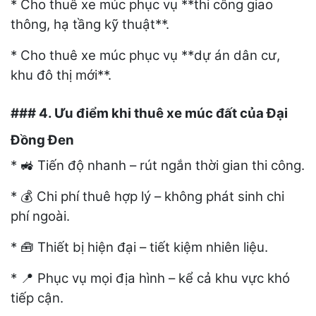
* Cho thuê xe múc phục vụ **thi công giao
thông, hạ tầng kỹ thuật**.
* Cho thuê xe múc phục vụ **dự án dân cư,
khu đô thị mới**.
### 4. Ưu điểm khi thuê xe múc đất của Đại
Đồng Đen
*
Tiến độ nhanh – rút ngắn thời gian thi công.
🚜
*
Chi phí thuê hợp lý – không phát sinh chi
💰
phí ngoài.
*
Thiết bị hiện đại – tiết kiệm nhiên liệu.
🧰
*
Phục vụ mọi địa hình – kể cả khu vực khó
📍
tiếp cận.