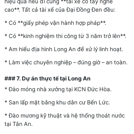
hiệu quả nếu đi cùng **tài xế có tay nghề
cao**. Tất cả tài xế của Đại Đồng Đen đều:
* Có **giấy phép vận hành hợp pháp**.
* Có **kinh nghiệm thi công từ 3 năm trở lên**.
* Am hiểu địa hình Long An để xử lý linh hoạt.
* Làm việc chuyên nghiệp – đúng giờ – an toàn.
### 7. Dự án thực tế tại Long An
* Đào móng nhà xưởng tại KCN Đức Hòa.
* San lấp mặt bằng khu dân cư Bến Lức.
* Đào mương kỹ thuật và hệ thống thoát nước
tại Tân An.