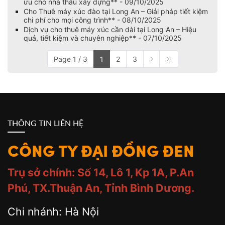
ưu cho nhà thầu xây dựng** - 09/10/2025
Cho Thuê máy xúc đào tại Long An – Giải pháp tiết kiệm
chi phí cho mọi công trình** - 08/10/2025
Dịch vụ cho thuê máy xúc cần dài tại Long An – Hiệu
quả, tiết kiệm và chuyên nghiệp** - 07/10/2025
Page 1 / 3
1
2
3
THÔNG TIN LIÊN HỆ
CÔNG TY ĐẠI ĐỒNG ĐEN
Trụ sở chính: Số 14, Lô 1, Kp 1A, P.An
Phú, TX.Thuận An, Tỉnh Bình Dương.
Chi nhánh: Hà Nội