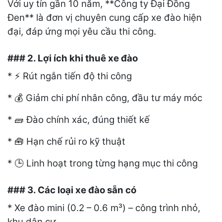
Với uy tín gần 10 năm, **Công ty Đại Đồng
Đen** là đơn vị chuyên cung cấp xe đào hiện
đại, đáp ứng mọi yêu cầu thi công.
### 2. Lợi ích khi thuê xe đào
*
Rút ngắn tiến độ thi công
⚡
*
Giảm chi phí nhân công, đầu tư máy móc
💰
*
Đào chính xác, đúng thiết kế
🧱
*
Hạn chế rủi ro kỹ thuật
🧰
*
Linh hoạt trong từng hạng mục thi công
🕒
### 3. Các loại xe đào sẵn có
* Xe đào mini (0.2 – 0.6 m³) – công trình nhỏ,
khu dân cư.