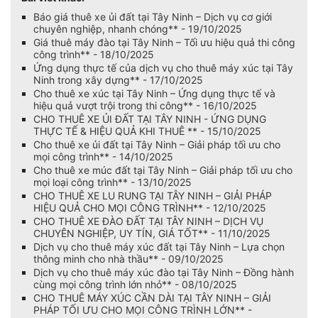
Báo giá thuê xe ủi đất tại Tây Ninh – Dịch vụ cơ giới
chuyên nghiệp, nhanh chóng** - 19/10/2025
Giá thuê máy đào tại Tây Ninh – Tối ưu hiệu quả thi công
công trình** - 18/10/2025
Ứng dụng thực tế của dịch vụ cho thuê máy xúc tại Tây
Ninh trong xây dựng** - 17/10/2025
Cho thuê xe xúc tại Tây Ninh – Ứng dụng thực tế và
hiệu quả vượt trội trong thi công** - 16/10/2025
CHO THUÊ XE ỦI ĐẤT TẠI TÂY NINH - ỨNG DỤNG
THỰC TẾ & HIỆU QUẢ KHI THUÊ ** - 15/10/2025
Cho thuê xe ủi đất tại Tây Ninh – Giải pháp tối ưu cho
mọi công trình** - 14/10/2025
Cho thuê xe múc đất tại Tây Ninh – Giải pháp tối ưu cho
mọi loại công trình** - 13/10/2025
CHO THUÊ XE LU RUNG TẠI TÂY NINH – GIẢI PHÁP
HIỆU QUẢ CHO MỌI CÔNG TRÌNH** - 12/10/2025
CHO THUÊ XE ĐÀO ĐẤT TẠI TÂY NINH – DỊCH VỤ
CHUYÊN NGHIỆP, UY TÍN, GIÁ TỐT** - 11/10/2025
Dịch vụ cho thuê máy xúc đất tại Tây Ninh – Lựa chọn
thông minh cho nhà thầu** - 09/10/2025
Dịch vụ cho thuê máy xúc đào tại Tây Ninh – Đồng hành
cùng mọi công trình lớn nhỏ** - 08/10/2025
CHO THUÊ MÁY XÚC CẦN DÀI TẠI TÂY NINH – GIẢI
PHÁP TỐI ƯU CHO MỌI CÔNG TRÌNH LỚN** -