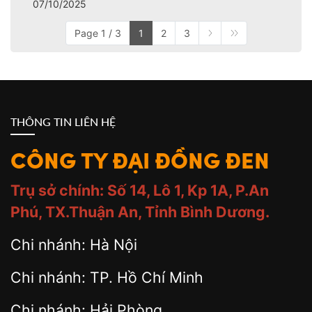
07/10/2025
Page 1 / 3
1
2
3
THÔNG TIN LIÊN HỆ
CÔNG TY ĐẠI ĐỒNG ĐEN
Trụ sở chính: Số 14, Lô 1, Kp 1A, P.An
Phú, TX.Thuận An, Tỉnh Bình Dương.
Chi nhánh: Hà Nội
Chi nhánh: TP. Hồ Chí Minh
Chi nhánh: Hải Phòng