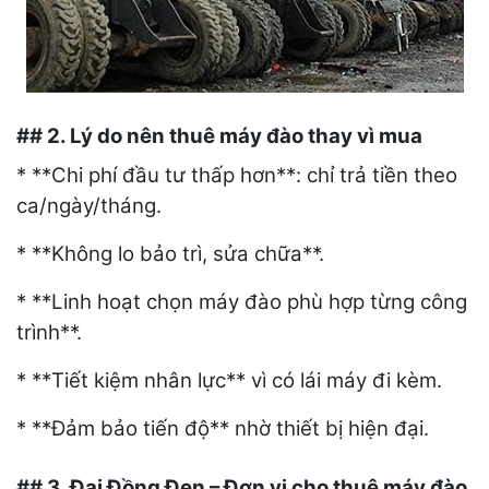
## 2. Lý do nên thuê máy đào thay vì mua
* **Chi phí đầu tư thấp hơn**: chỉ trả tiền theo
ca/ngày/tháng.
* **Không lo bảo trì, sửa chữa**.
* **Linh hoạt chọn máy đào phù hợp từng công
trình**.
* **Tiết kiệm nhân lực** vì có lái máy đi kèm.
* **Đảm bảo tiến độ** nhờ thiết bị hiện đại.
## 3. Đại Đồng Đen – Đơn vị cho thuê máy đào