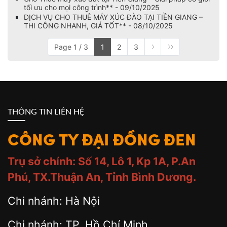
tối ưu cho mọi công trình** - 09/10/2025
DỊCH VỤ CHO THUÊ MÁY XÚC ĐÀO TẠI TIỀN GIANG –
THI CÔNG NHANH, GIÁ TỐT** - 08/10/2025
Page 1 / 3
1
2
3
THÔNG TIN LIÊN HỆ
CÔNG TY ĐẠI ĐỒNG ĐEN
Trụ sở chính: Số 14, Lô 1, Kp 1A, P.An
Phú, TX.Thuận An, Tỉnh Bình Dương.
Chi nhánh: Hà Nội
Chi nhánh: TP. Hồ Chí Minh