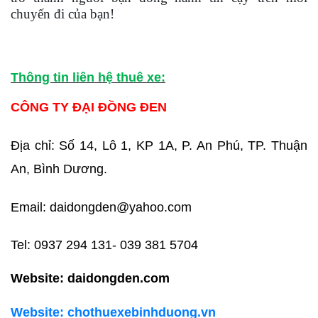
chuyến đi của bạn!
Thông tin liên hệ thuê xe:
CÔNG TY ĐẠI ĐỒNG ĐEN
Địa chỉ: Số 14, Lô 1, KP 1A, P. An Phú, TP. Thuận
An, Bình Dương.
Email: daidongden@yahoo.com
Tel: 0937 294 131- 039 381 5704
Website: daidongden.com
Website: chothuexebinhduong.vn