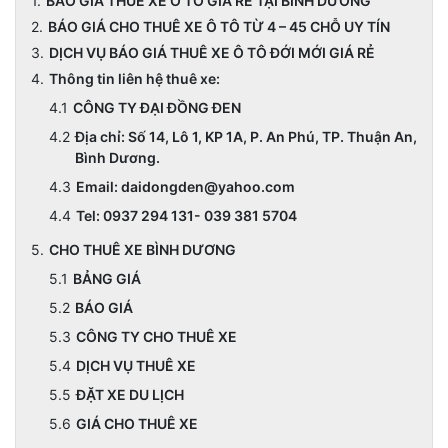
BÁO GIÁ THUÊ XE Ô TÔ GIÁ RẺ TẠI BÌNH DƯƠNG
BÁO GIÁ CHO THUÊ XE Ô TÔ TỪ 4 – 45 CHỖ UY TÍN
DỊCH VỤ BÁO GIÁ THUÊ XE Ô TÔ ĐỚI MỚI GIÁ RẺ
Thông tin liên hệ thuê xe:
CÔNG TY ĐẠI ĐỒNG ĐEN
Địa chỉ: Số 14, Lô 1, KP 1A, P. An Phú, TP. Thuận An,
Bình Dương.
Email: daidongden@yahoo.com
Tel: 0937 294 131- 039 381 5704
CHO THUÊ XE BÌNH DƯƠNG
BẢNG GIÁ
BÁO GIÁ
CÔNG TY CHO THUÊ XE
DỊCH VỤ THUÊ XE
ĐẶT XE DU LỊCH
GIÁ CHO THUÊ XE